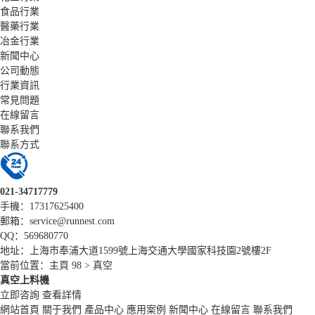
食品行業
醫藥行業
冶金行業
新聞中心
公司動態
行業資訊
常見問題
在線留言
聯系我們
聯系方式
021-34717779
手機：17317625400
郵箱：service@runnest.com
QQ：569680770
地址：上海市奉浦大道1599號上海交通大學國家科技園2號樓2F
當前位置：
主頁
98 >
真空
真空上料機
立即咨詢
查看詳情
網站首頁
關于我們
產品中心
應用案例
新聞中心
在線留言
聯系我們