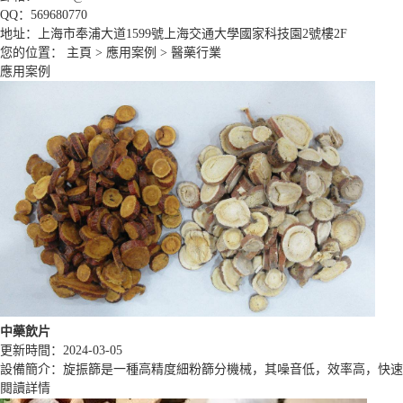
QQ：569680770
地址：上海市奉浦大道1599號上海交通大學國家科技園2號樓2F
您的位置：
主頁
>
應用案例
>
醫藥行業
應用案例
中藥飲片
更新時間：2024-03-05
設備簡介：旋振篩是一種高精度細粉篩分機械，其噪音低，效率高，快速換
閱讀詳情