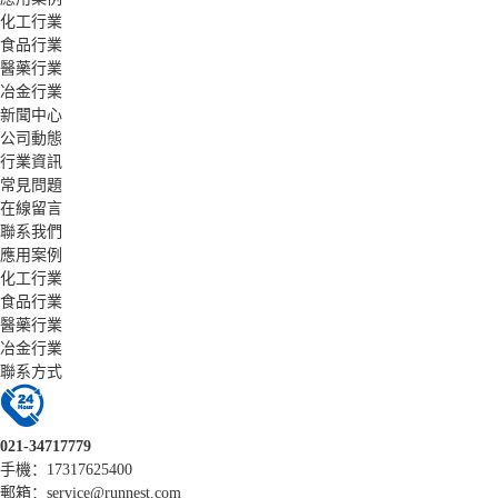
化工行業
食品行業
醫藥行業
冶金行業
新聞中心
公司動態
行業資訊
常見問題
在線留言
聯系我們
應用案例
化工行業
食品行業
醫藥行業
冶金行業
聯系方式
021-34717779
手機：17317625400
郵箱：service@runnest.com