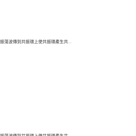
蕩波傳到共振環上使共振環產生共...
蕩波傳到共振環上使共振環產生共...