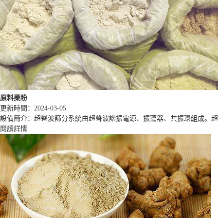
原料藥粉
更新時間：2024-03-05
設備簡介：超聲波篩分系統由超聲波諧振電源、振蕩器、共振環組成。超
閱讀詳情