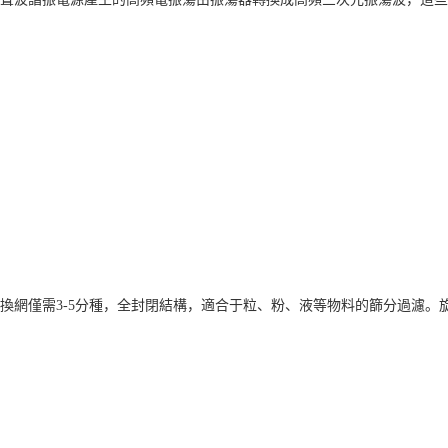
網僅需3-5分種，全封閉結構，適合于粒、粉、液等物料的篩分過濾。旋振