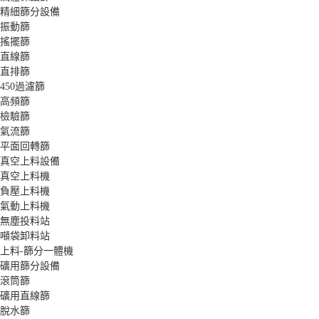
精細篩分設備
振動篩
搖擺篩
直線篩
直排篩
450過濾篩
高頻篩
檢驗篩
氣流篩
平面回轉篩
真空上料設備
真空上料機
負壓上料機
氣動上料機
無塵投料站
噸袋卸料站
上料-篩分一體機
礦用篩分設備
滾筒篩
礦用直線篩
脫水篩