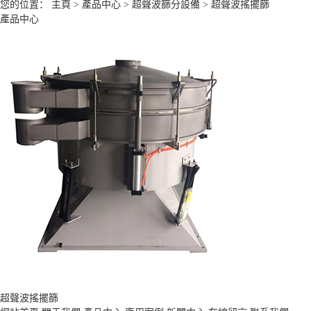
您的位置：
主頁
>
產品中心
>
超聲波篩分設備
>
超聲波搖擺篩
產品中心
超聲波搖擺篩