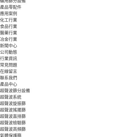
礦用篩分設備
產品零配件
應用案例
化工行業
食品行業
醫藥行業
冶金行業
新聞中心
公司動態
行業資訊
常見問題
在線留言
聯系我們
產品中心
超聲波篩分設備
超聲波系統
超聲波旋振篩
超聲波搖擺篩
超聲波直排篩
超聲波檢驗篩
超聲波高頻篩
氣體保護篩