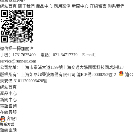
網站首頁
關于我們
產品中心
應用案例
新聞中心
在線留言
聯系我們
微信掃一掃加關注
手機：17317625400 電話：021-34717779 E-mail：
service@runnest.com
公司地址：上海市奉浦大道1599號上海交通大學國家科技園2號樓2F
版權所有：上海如昂超聲波設備有限公司
滬ICP備20000253號-2
滬公
網安備 31011202006420號
網站首頁
產品中心
新聞中心
電話咨詢
在線客服
客服1
聯系方式
熱線電話