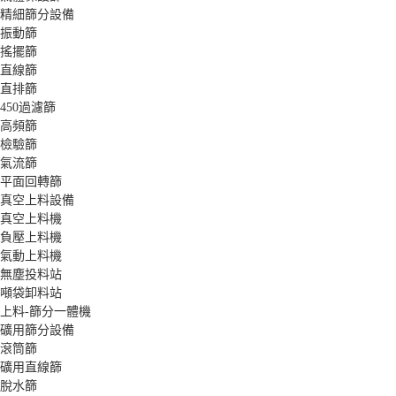
精細篩分設備
振動篩
搖擺篩
直線篩
直排篩
450過濾篩
高頻篩
檢驗篩
氣流篩
平面回轉篩
真空上料設備
真空上料機
負壓上料機
氣動上料機
無塵投料站
噸袋卸料站
上料-篩分一體機
礦用篩分設備
滾筒篩
礦用直線篩
脫水篩