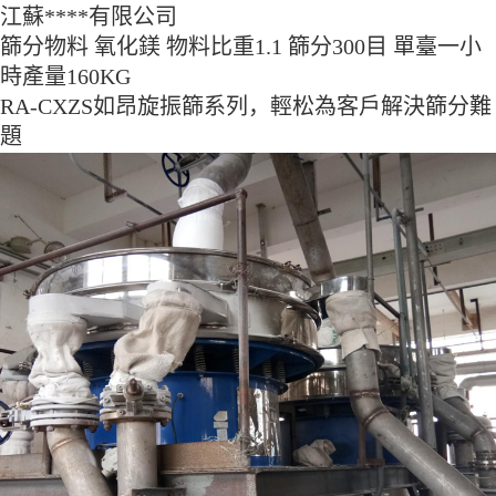
江蘇****有限公司
篩分物料 氧化鎂 物料比重1.1 篩分300目 單臺一小
時產量160KG
RA-CXZS如昂旋振篩系列，輕松為客戶解決篩分難
題