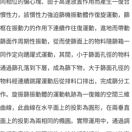
同相位的偏心塊、由于高速放置作用而產生一復合
慣性力，該慣性力強迫篩機振動體作復旋運動，篩
框在振動力的作用下連續作往復運動，進地而帶動
篩面作周期性振動，從而使篩面上的物料隨篩箱一
同作定向踴躍式運動，其間，小于篩面孔徑的物料
通過篩孔落到下層，成為篩下物，大于篩面孔徑的
物料經連續跳躍運動后從排料口排出，完成篩分工
作。旋振篩振動體的運動軌跡為一復雜的空間三維
曲線，此曲線在水平面上的投影為圓形，在兩垂直
面上的投影為兩相同的橢圓。實際運用中，通過調