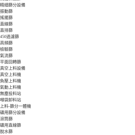
精細篩分設備
振動篩
搖擺篩
直線篩
直排篩
450過濾篩
高頻篩
檢驗篩
氣流篩
平面回轉篩
真空上料設備
真空上料機
負壓上料機
氣動上料機
無塵投料站
噸袋卸料站
上料-篩分一體機
礦用篩分設備
滾筒篩
礦用直線篩
脫水篩