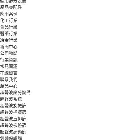
礦用篩分設備
產品零配件
應用案例
化工行業
食品行業
醫藥行業
冶金行業
新聞中心
公司動態
行業資訊
常見問題
在線留言
聯系我們
產品中心
超聲波篩分設備
超聲波系統
超聲波旋振篩
超聲波搖擺篩
超聲波直排篩
超聲波檢驗篩
超聲波高頻篩
氣體保護篩