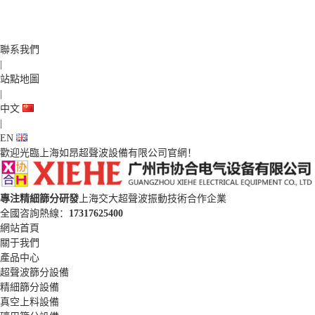
聯系我們
|
站點地圖
|
中文
|
EN
歡迎光臨上海如昂超聲波設備有限公司官網！
專注精細篩分研發
上海交大超聲波振動技術合作企業
全國咨詢熱線：
17317625400
網站首頁
關于我們
產品中心
超聲波篩分設備
精細篩分設備
真空上料設備