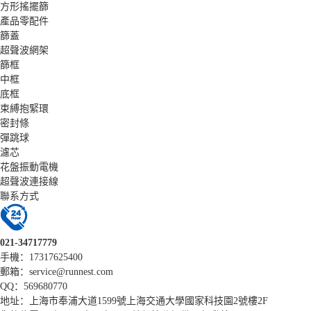
方形搖擺篩
產品零配件
篩蓋
超聲波網架
篩框
中框
底框
束縛抱緊環
密封條
彈跳球
濾芯
花盤振動電機
超聲波連接線
聯系方式
021-34717779
手機：17317625400
郵箱：service@runnest.com
QQ：569680770
地址：上海市奉浦大道1599號上海交通大學國家科技園2號樓2F