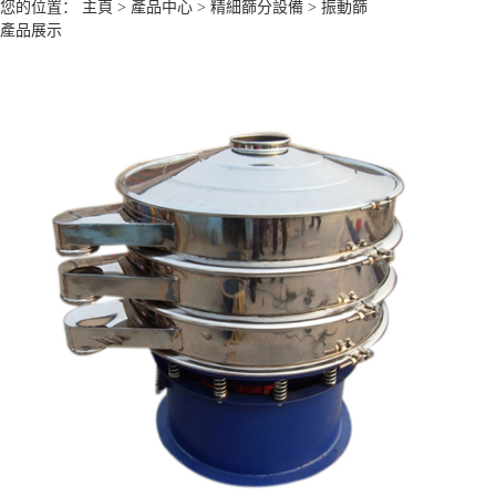
您的位置：
主頁
>
產品中心
>
精細篩分設備
>
振動篩
產品展示